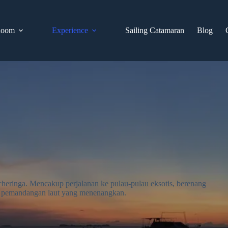
Room
Experience
Sailing Catamaran
Blog
cheringa. Mencakup perjalanan ke pulau-pulau eksotis, berenang
an pemandangan laut yang menenangkan.