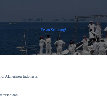
Ayo Jelajahi Karimunjawa Bersama Kami!
Pesan Sekarang!
 di Alcheringa Indonesia:
etersediaan.