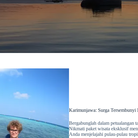
Karimunjawa: Surga Tersembunyi 
Bergabunglah dalam petualangan t
Nikmati paket wisata eksklusif m
Anda menjelajahi pulau-pulau trop