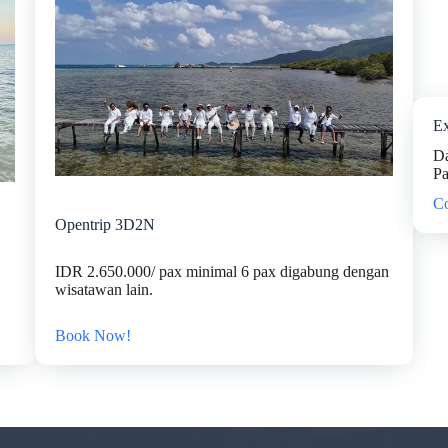
Ex
Da
Pa
C
Opentrip 3D2N
IDR 2.650.000/ pax minimal 6 pax digabung dengan
wisatawan lain.
Book Now!