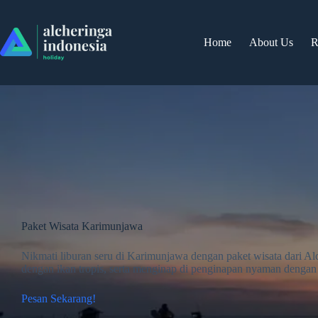
Skip
to
content
Home
About Us
Paket Wisata Karimunjawa
Nikmati liburan seru di Karimunjawa dengan paket wisata dari Al
dengan ikan tropis, serta menginap di penginapan nyaman deng
Pesan Sekarang!