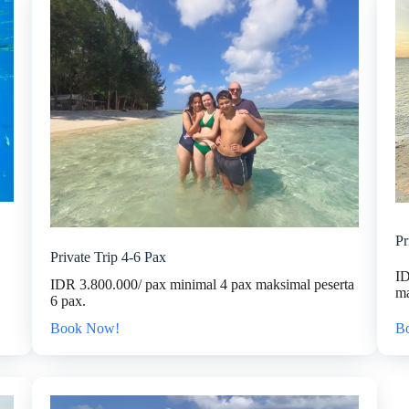
Pr
Private Trip 4-6 Pax
ID
IDR 3.800.000/ pax minimal 4 pax maksimal peserta
ma
6 pax.
B
Book Now!