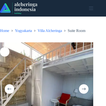
Skip
to
content
Home
Yogyakarta
Villa Alcheringa
Suite Room