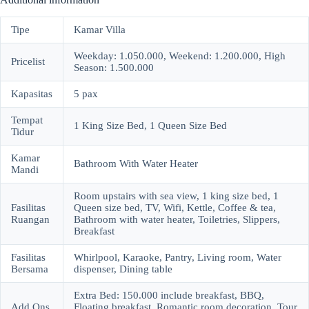
Tipe
Kamar Villa
Weekday: 1.050.000, Weekend: 1.200.000, High
Pricelist
Season: 1.500.000
Kapasitas
5 pax
Tempat
1 King Size Bed, 1 Queen Size Bed
Tidur
Kamar
Bathroom With Water Heater
Mandi
Room upstairs with sea view, 1 king size bed, 1
Fasilitas
Queen size bed, TV, Wifi, Kettle, Coffee & tea,
Ruangan
Bathroom with water heater, Toiletries, Slippers,
Breakfast
Fasilitas
Whirlpool, Karaoke, Pantry, Living room, Water
Bersama
dispenser, Dining table
Extra Bed: 150.000 include breakfast, BBQ,
Add Ons
Floating breakfast, Romantic room decoration, Tour