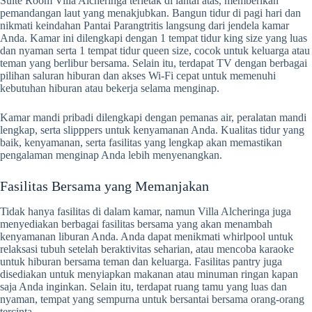
Suite Room Villa Alcheringa terletak di lantai atas, memberikan
pemandangan laut yang menakjubkan. Bangun tidur di pagi hari dan
nikmati keindahan Pantai Parangtritis langsung dari jendela kamar
Anda. Kamar ini dilengkapi dengan 1 tempat tidur king size yang luas
dan nyaman serta 1 tempat tidur queen size, cocok untuk keluarga atau
teman yang berlibur bersama. Selain itu, terdapat TV dengan berbagai
pilihan saluran hiburan dan akses Wi-Fi cepat untuk memenuhi
kebutuhan hiburan atau bekerja selama menginap.
Kamar mandi pribadi dilengkapi dengan pemanas air, peralatan mandi
lengkap, serta slipppers untuk kenyamanan Anda. Kualitas tidur yang
baik, kenyamanan, serta fasilitas yang lengkap akan memastikan
pengalaman menginap Anda lebih menyenangkan.
Fasilitas Bersama yang Memanjakan
Tidak hanya fasilitas di dalam kamar, namun Villa Alcheringa juga
menyediakan berbagai fasilitas bersama yang akan menambah
kenyamanan liburan Anda. Anda dapat menikmati whirlpool untuk
relaksasi tubuh setelah beraktivitas seharian, atau mencoba karaoke
untuk hiburan bersama teman dan keluarga. Fasilitas pantry juga
disediakan untuk menyiapkan makanan atau minuman ringan kapan
saja Anda inginkan. Selain itu, terdapat ruang tamu yang luas dan
nyaman, tempat yang sempurna untuk bersantai bersama orang-orang
tercinta.